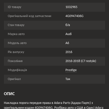
ID товару
1032965
Оригінальний код запчастини
4G0947406G
Стан товару
б/в
Марка авто
Audi
Модель авто
A6
Рік випуску
2016
Покоління
2016-2018 (C7 restyle)
Модифікація
Prestige
Оригінал
Так
ОПИС
Накладка порога передня права в Adara Parts (Адара Партс) з
оригінальним кодом 4G0947406G. Розбірка авто з США в Одесі Adara