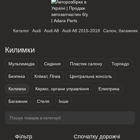
Каталог
Audi
Audi A8
Audi A8 2015-2018
Салон, багажник
Килимки
Мультимедіа
Сидіння
Пластик салону
Торпедо
Безпека
Клімат, Пічка
Центральна консоль
Килимки
Кермо, органи управління
Електрика
Багажник
Стеля
Інше
Фільтр
Спочатку дорожчі