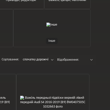
Приводи, редуктори
Важелі, цапфи, маточини
Інше
Сортування:
спочатку дорожчі
Відображення: