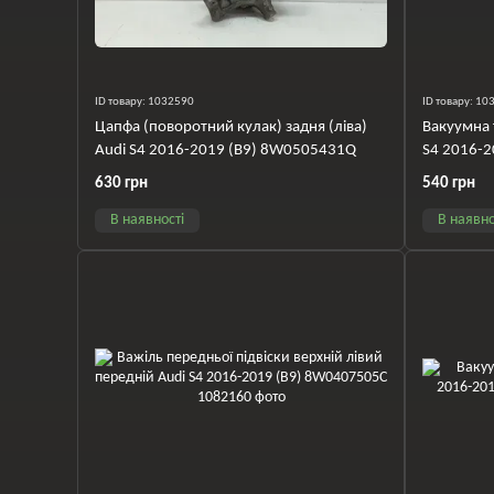
ID товару: 1032590
ID товару: 1
Цапфа (поворотний кулак) задня (ліва)
Вакуумна 
Audi S4 2016-2019 (B9) 8W0505431Q
S4 2016-
630 грн
540 грн
В наявності
В наявно