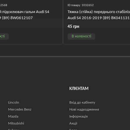
032568
ID товару: 1032652
 підсилювач гальм Audi S4
Тяжка (стійка) переднього стабілі
9 (B9) 8W0612107
Audi S4 2016-2019 (B9) 8K04113
45 грн
сті
В наявності
КЛІЄНТАМ
Lincoln
Вхід до кабінету
Mercedes Benz
Нові надходження
Mazda
Інформація
Mitsubishi
Акції