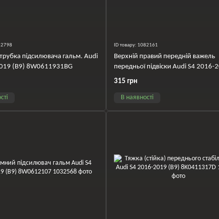
032798
ID товару: 1082161
трубка підсилювача гальм. Audi
Верхній правий передній важель
2019 (B9) 8W0611931BG
передньої підвіски Audi S4 2016-
(B9) 8W0407506C
315 грн
сті
В наявності