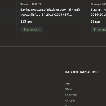
ID товару: 1082160
ID товару: 1
Важіль передньої підвіски верхній лівий
Вакуумний
передній Audi S4 2016-2019 (B9)
2016-201
8W0407505C
113 грн
68 грн
В наявності
В наявно
КАТАЛОГ ЗАПЧАСТИН
Audi
BMW
Chevrolet
Chrysler