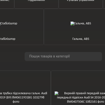
ужини,
Підрамники
Рульове управління
табілізатор
Гальма, ABS