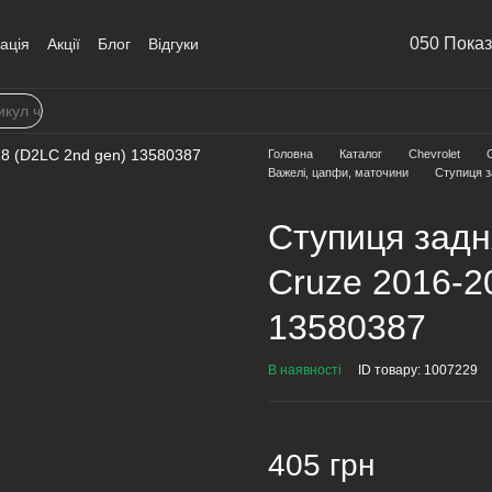
050 Пока
ація
Акції
Блог
Відгуки
Головна
Каталог
Chevrolet
Важелі, цапфи, маточини
Ступиця з
Ступиця задн
Cruze 2016-2
13580387
В наявності
ID товару: 1007229
405 грн