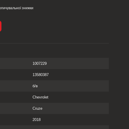
опичувальної знижки
1007229
13580387
б/в
Chevrolet
Cruze
2018