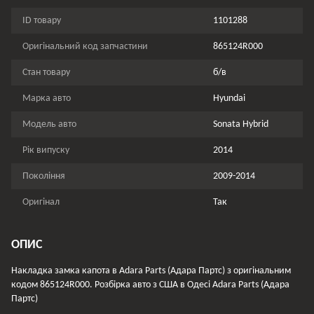
ID товару
1101288
Оригінальний код запчастини
865124R000
Стан товару
б/в
Марка авто
Hyundai
Модель авто
Sonata Hybrid
Рік випуску
2014
Покоління
2009-2014
Оригінал
Так
ОПИС
Накладка замка капота в Adara Parts (Адара Партс) з оригінальним
кодом 865124R000. Розбірка авто з США в Одесі Adara Parts (Адара
Партс)