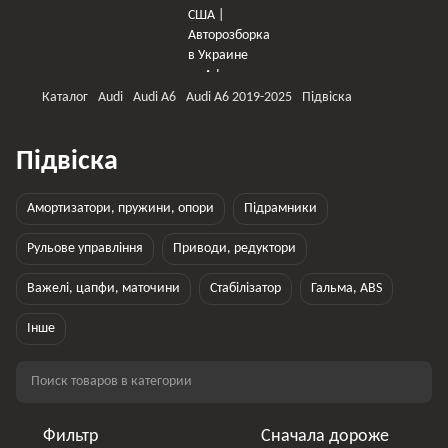
Каталог
Audi
Audi A6
Audi A6 2019-2025
Підвіска
Підвіска
Амортизатори, пружини, опори
Підрамники
Рульове управління
Приводи, редуктори
Важелі, цапфи, маточини
Стабілізатор
Гальма, ABS
Інше
Фильтр
Сначала дороже