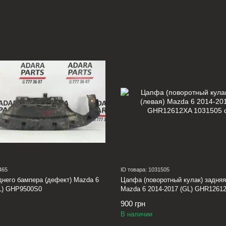
465
ID товара: 1031505
него бампера (дефект) Mazda 6
Цапфа (поворотный кулак) задняя
GL) GHP9500S0
Mazda 6 2014-2017 (GL) GHR1261
900 грн
В наличии