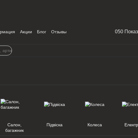
050 Пока
рмация
Акции
Блог
Отзывы
Салон,
Підвіска
Колеса
Елект
багажник