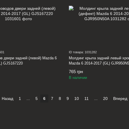
601
ID товара: 1031282
в двери задней (левой) Mazda 6
Молдинг крыла задний левый хро
L) GJS167220
Mazda 6 2014-2017 (GL) GJR950N
765 грн
В наличии
Назад
1
...
5
6
7
8
9
10
11
...
20
Вперед