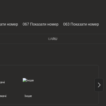
зати номер
067 Показати номер
063 Показати номер
UA
RU
качі
Інше