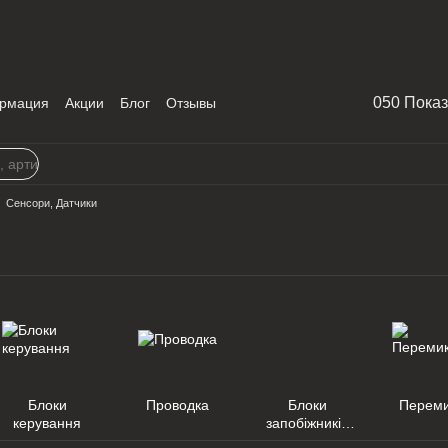
050 Пока
рмация
Акции
Блог
Отзывы
Сенсори, Датчики
Блоки
Проводка
Блоки
Переми
керування
запобіжників
та реле