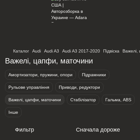
×
Оберіть мережу для переходу
Каталог
Audi
Audi A3
Audi A3 2017-2020
Підвіска
Важелі,
Важелі, цапфи, маточини
Амортизатори, пружини, опори
Підрамники
Рульове управління
Приводи, редуктори
Важелі, цапфи, маточини
Стабілізатор
Гальма, ABS
Інше
Фильтр
Сначала дороже