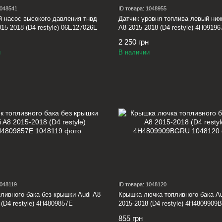
1048541
ID товара: 1048955
 насос высокого давления тнвд
Датчик уровня топлива левый ниж
015-2018 (D4 restyle) 06E127026E
A8 2015-2018 (D4 restyle) 4H0919
2 250 грн
и
В наличии
1048119
ID товара: 1048120
ливного бака без крышки Audi A8
Крышка лючка топливного бака Au
 (D4 restyle) 4H4809857E
2015-2018 (D4 restyle) 4H480990
855 грн