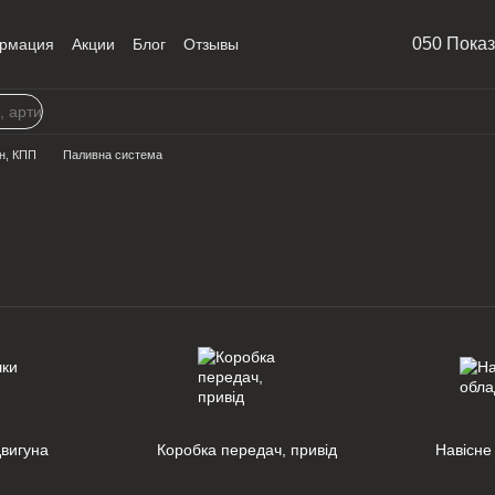
050 Пока
рмация
Акции
Блог
Отзывы
н, КПП
Паливна система
вигуна
Коробка передач, привід
Навісне