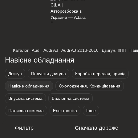
×
Оберіть мережу для переходу
Каталог
Audi
Audi A3
Audi A3 2013-2016
Двигун, КПП
Нав
Навісне обладнання
Двигун
Подушки двигуна
Коробка передач, привід
Навісне обладнання
Охолодження, Кондиціювання
Впускна система
Вихлопна система
Паливна система
Електроніка
Інше
Фильтр
Сначала дороже