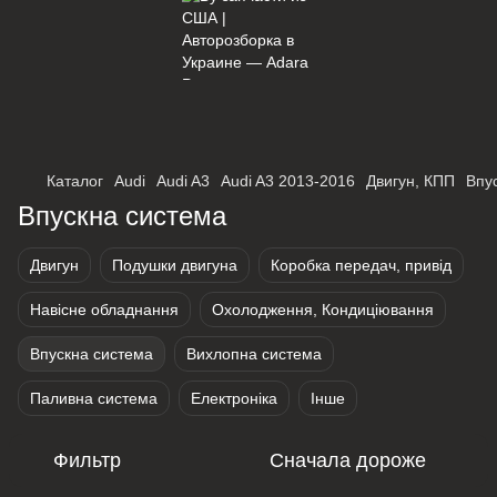
×
Оберіть мережу для переходу
Каталог
Audi
Audi A3
Audi A3 2013-2016
Двигун, КПП
Впу
Впускна система
Двигун
Подушки двигуна
Коробка передач, привід
Навісне обладнання
Охолодження, Кондиціювання
Впускна система
Вихлопна система
Паливна система
Електроніка
Інше
Фильтр
Сначала дороже